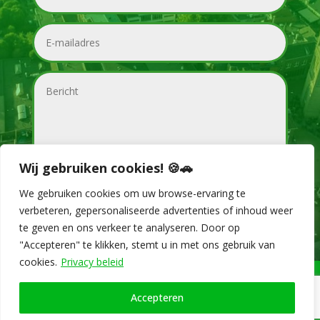
Wij gebruiken cookies! 🍪🚗
We gebruiken cookies om uw browse-ervaring te
Versturen
verbeteren, gepersonaliseerde advertenties of inhoud weer
te geven en ons verkeer te analyseren. Door op
"Accepteren" te klikken, stemt u in met ons gebruik van
cookies.
Privacy beleid
Copyright 2023 © Autorijschool Bosgoed |
Privacy beleid
|
Algemene voorwaarden
| Website designed by
EXO Designs
Accepteren